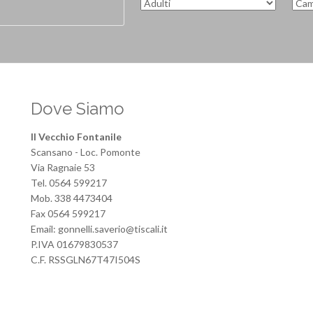
Dove Siamo
Il Vecchio Fontanile
Scansano - Loc. Pomonte
Via Ragnaie 53
Tel. 0564 599217
Mob. 338 4473404
Fax 0564 599217
Email: gonnelli.saverio@tiscali.it
P.IVA 01679830537
C.F. RSSGLN67T47I504S