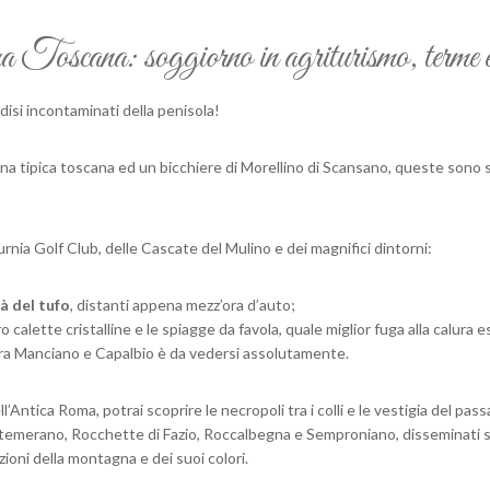
scana: soggiorno in agriturismo, terme e cu
adisi incontaminati della penisola!
a tipica toscana ed un bicchiere di Morellino di Scansano, queste sono s
urnia Golf Club, delle Cascate del Mulino e dei magnifici dintorni:
tà del tufo
, distanti appena mezz’ora d’auto;
o calette cristalline e le spiagge da favola, quale miglior fuga alla calura 
, tra Manciano e Capalbio è da vedersi assolutamente.
ll’Antica Roma, potrai scoprire le necropoli tra i colli e le vestigia del pas
emerano, Rocchette di Fazio, Roccalbegna e Semproniano, disseminati sui 
zioni della montagna e dei suoi colori.