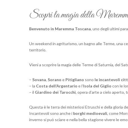
Scopri la magia della Maremma To
Benvenuto in Maremma Toscana
, uno degli ultimi par
Un weekend in agriturismo, un bagno alle Terme, una cen
territorio.
Vieni a scoprire la magia delle Terme di Saturnia, del Sat
–
Sovana
,
Sorano
e
Pitigliano
sono
le incantevoli cit
– la
Costa dell’Argentario
e l’
Isola del Giglio
con le lor
– il
Giardino dei Tarocchi
, opera d’arte a cielo aperto
Questa è le terra dei misteriosi Etruschi e della gloria de
Incantevoli sono anche i
borghi medioevali
, come Mont
inverno si può sciare e nella bella stagione vivere le emo