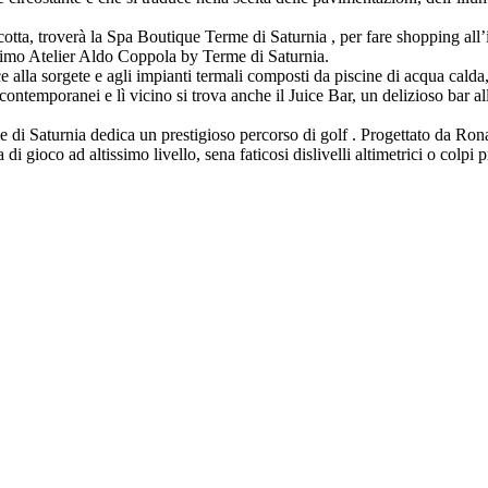
cotta, troverà la Spa Boutique Terme di Saturnia , per fare shopping all’
ssimo Atelier Aldo Coppola by Terme di Saturnia.
lla sorgete e agli impianti termali composti da piscine di acqua calda,
contemporanei e lì vicino si trova anche il Juice Bar, un delizioso bar all
e di Saturnia dedica un prestigioso percorso di golf . Progettato da Ron
i gioco ad altissimo livello, sena faticosi dislivelli altimetrici o colpi pr