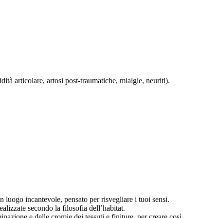
tà articolare, artosi post-traumatiche, mialgie, neuriti).
uogo incantevole, pensato per risvegliare i tuoi sensi.
alizzate secondo la filosofia dell’habitat.
inazione e delle cromie dei tessuti e finiture, per creare così