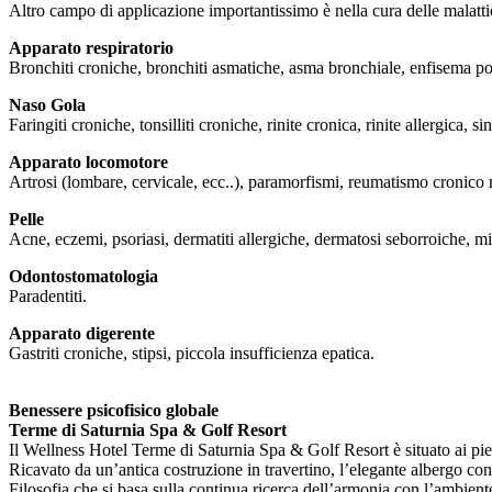
Altro campo di applicazione importantissimo è nella cura delle malatti
Apparato respiratorio
Bronchiti croniche, bronchiti asmatiche, asma bronchiale, enfisema p
Naso Gola
Faringiti croniche, tonsilliti croniche, rinite cronica, rinite allergica, s
Apparato locomotore
Artrosi (lombare, cervicale, ecc..), paramorfismi, reumatismo cronico mo
Pelle
Acne, eczemi, psoriasi, dermatiti allergiche, dermatosi seborroiche, mi
Odontostomatologia
Paradentiti.
Apparato digerente
Gastriti croniche, stipsi, piccola insufficienza epatica.
Benessere psicofisico globale
Terme di Saturnia Spa & Golf Resort
Il Wellness Hotel Terme di Saturnia Spa & Golf Resort è situato ai pi
Ricavato da un’antica costruzione in travertino, l’elegante albergo cont
Filosofia che si basa sulla continua ricerca dell’armonia con l’ambiente 