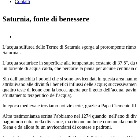
Contatti
Saturnia, fonte di benessere
L’acqua sulfurea delle Terme di Saturnia sgorga al prorompente ritmo di
Saturnia .
L’acqua scaturisce in superficie alla temperatura costante di 37,5°, da 
un torrente di acqua calda, che percorre la piana per alcune centinaia d
Sin dall’antichità i popoli che si sono avvicendati in questa area hanno t
attribuivano alle divinità i benefici influssi delle acque; successivamen
quattro teste di leone con la bocca aperta per il getto dell’acqua, pavi
sfruttamento terapeutico dell’acqua).
In epoca medievale troviamo notizie certe, grazie a Papa Clemente III c
Altra testimonianza scritta l’abbiamo nel 1274 quando, nell’atto di di
bagno non entra nella divisione, ma rimane un bene comune da condivid
Siena e da allora fu un avvicendarsi di contese e padroni.