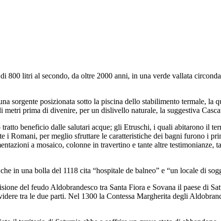
 800 litri al secondo, da oltre 2000 anni, in una verde vallata circondat
una sorgente posizionata sotto la piscina dello stabilimento termale, la 
i metri prima di divenire, per un dislivello naturale, la suggestiva Casca
ratto beneficio dalle salutari acque; gli Etruschi, i quali abitarono il ter
te i Romani, per meglio sfruttare le caratteristiche dei bagni furono i prim
mentazioni a mosaico, colonne in travertino e tante altre testimonianze, ta
he in una bolla del 1118 cita “hospitale de balneo” e “un locale di sogg
visione del feudo Aldobrandesco tra Santa Fiora e Sovana il paese di Sat
ere tra le due parti. Nel 1300 la Contessa Margherita degli Aldobrandesc