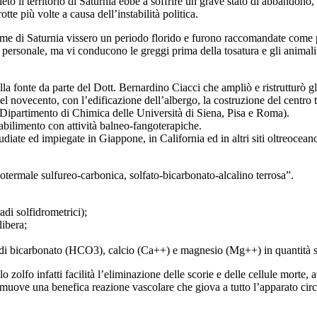
rvieto il territorio di Saturnia ebbe a soffrire un grave stato di abbandon
tte più volte a causa dell’instabilità politica.
e di Saturnia vissero un periodo florido e furono raccomandate come prod
 personale, ma vi conducono le greggi prima della tosatura e gli animali 
a fonte da parte del Dott. Bernardino Ciacci che ampliò e ristrutturò gli 
el novecento, con l’edificazione dell’albergo, la costruzione del centro 
l Dipartimento di Chimica delle Università di Siena, Pisa e Roma).
bilimento con attività balneo-fangoterapiche.
 studiate ed impiegate in Giappone, in California ed in altri siti oltreo
otermale sulfureo-carbonica, solfato-bicarbonato-alcalino terrosa”.
i solfidrometrici);
ibera;
rbonato (HCO3), calcio (Ca++) e magnesio (Mg++) in quantità sig
o zolfo infatti facilità l’eliminazione delle scorie e delle cellule morte, 
ove una benefica reazione vascolare che giova a tutto l’apparato circolat