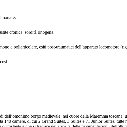
e:
olmonare.
inusite cronica, sordità rinogena.
no e poliarticolare, esiti post-traumatici dell’apparato locomotore (rigidi
cosi.
edi dell’omonimo borgo medievale, nel cuore della Maremma toscana, un l
a 140 camere, di cui 2 Grand Suites, 3 Suites e 71 Junior Suites, tutte re
circostante e che si traduce nella scelta delle pavimentazioni, dell’illum