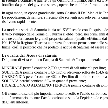
In seguito a contrasti e guerre tra gli Orsini di Pitigliano, Siena ed O
bonifica da parte del governo senese, opere che tra l’altro furono interro
In ogni modo, in epoca granducale, sotto Cosimo II De’ Medici le Term
Le popolazioni, da sempre, si recano alle sorgenti non solo per la cura
risolvono rapidamente.
La moderna storia di Saturnia inizia nel XVII secolo con l’acquisto dell
Il vero sviluppo delle Terme di Saturnia si ebbe, però, nei primi anni d
che ne confermarono le grandi proprietà salutari (analisi effettuate da
Nel 1978 la Regione Toscana autorizza l’apertura permanente dello sta
Inizia, così, il percorso che ha portato le acque di Saturnia ad essere
Le qualità dell’Acqua di Saturnia
Dal punto di vista chimico l’acqua di Saturnia è: “acqua minerale ome
MINERALE perché contiene 2,790 grammi di sali minerali per litro;
SULFUREA perché contiene 14,6 mg/l di idrogeno solforato (14,6 grad
CARBONICA perché contiene 462 cc Per litro di anidride carbonica l
SOLFATA perché contiene SO4 in quantità prevalente;
BICARBONATO ALCALINO-TERROSA perchè contiene gli ioni di bica
Gli elementi disciolti più importanti sono lo zolfo e l’acido carbonico; l
antinfiammatorio, mentre l’acido carbonico stimola l’epidermide e promu
degli arti inferiori.