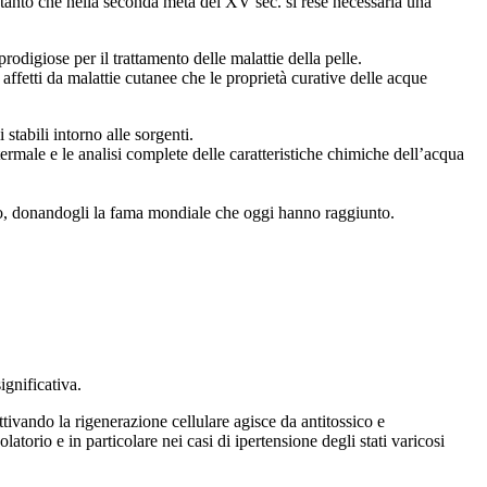
o, tanto che nella seconda metà del XV sec. si rese necessaria una
igiose per il trattamento delle malattie della pelle.
affetti da malattie cutanee che le proprietà curative delle acque
stabili intorno alle sorgenti.
termale e le analisi complete delle caratteristiche chimiche dell’acqua
ceano, donandogli la fama mondiale che oggi hanno raggiunto.
nificativa.
attivando la rigenerazione cellulare agisce da antitossico e
orio e in particolare nei casi di ipertensione degli stati varicosi