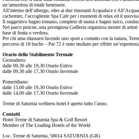
un’atmosfera di totale benessere.
All’interno dell’albergo, oltre ai due ristoranti Acqualuce e All’Acqua
cachemire, l’accogliente Spa Cafe per i momenti di relax ed il nuovi
Il suggestivo bagno romano, completo di sauna e bagno turco, conduce a
Nel parco pisicne, una prestigiosa Gallleria organizza mostre di artisti 
base di frutta o verdura.
Per chi ama rilassarsi facendo uno sport a contatto con la natura, Term
percorso di 18 buche – Par 72 è stato studiato per offrire un’esperienza d
Orario dello Stabilmento Termale
Giornaliero:
dalle 09,30 alle 19,30 Orario Estivo
dalle 09,30 alle 17,30 Orario Invernale
Pomeridiano:
dalle 15,00 alle 19,30 Orario Estivo
dalle 14,00 alle 17,30 Orario Invernale
Terme di Saturnia wellness hotel è aperto tutto l´anno.
Contatti
Hotel Terme di Saturnia Spa & Golf Resort
Member of The Leading Hotels of the World
Loc. Terme di Saturnia, 58014 SATURNIA (GR)