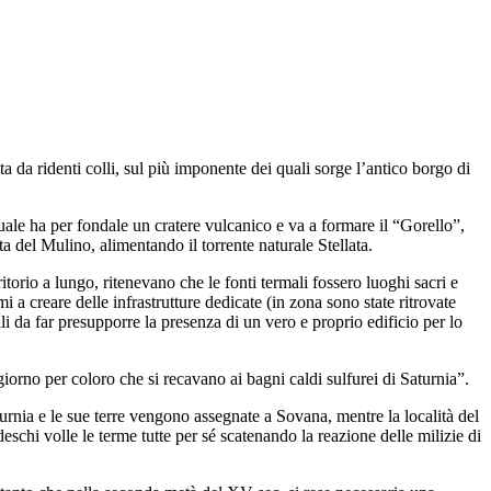
a da ridenti colli, sul più imponente dei quali sorge l’antico borgo di
quale ha per fondale un cratere vulcanico e va a formare il “Gorello”,
ta del Mulino, alimentando il torrente naturale Stellata.
ritorio a lungo, ritenevano che le fonti termali fossero luoghi sacri e
i a creare delle infrastrutture dedicate (in zona sono state ritrovate
li da far presupporre la presenza di un vero e proprio edificio per lo
iorno per coloro che si recavano ai bagni caldi sulfurei di Saturnia”.
urnia e le sue terre vengono assegnate a Sovana, mentre la località del
hi volle le terme tutte per sé scatenando la reazione delle milizie di