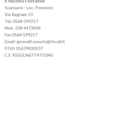
Il Vecchio Fontanile
Scansano - Loc. Pomonte
Via Ragnaie 53
Tel. 0564 599217
Mob. 338 4473404
Fax 0564 599217
Email: gonnelli.saverio@tiscali.it
P.IVA 01679830537
C.F. RSSGLN67T47I504S